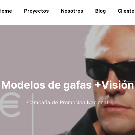
Home
Proyectos
Nosotros
Blog
Cliente
Modelos de gafas +Visión
Campaña de Promoción Nacional